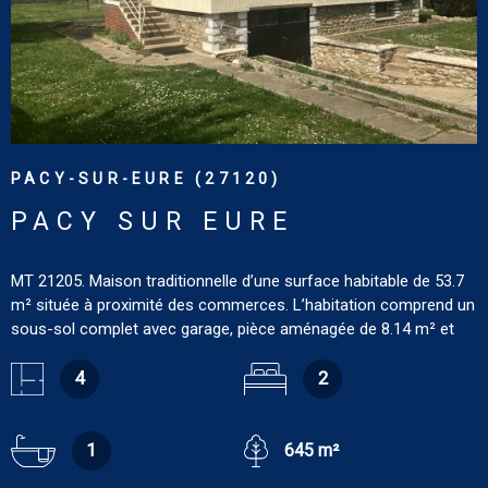
PACY-SUR-EURE (27120)
PACY SUR EURE
MT 21205. Maison traditionnelle d’une surface habitable de 53.7
m² située à proximité des commerces. L’habitation comprend un
sous-sol complet avec garage, pièce aménagée de 8.14 m² et
chaufferie de 8 m². Au rez-de-chaussée : entrée sur séjour de
19.25 m² ouvert sur cuisine de 6.3 m², dégagement de 1.5 m²,
4
2
deux chambres dont une avec placard (9.7 m² et 6.9 m²), salle de
bains de 3.3 m², wc. Dépendance : petite maison avec deux
pièces et coin douche. Terrain : 645 m² Tout confort : chauffage
1
645 m²
au gaz de ville et double vitrage. DPE : D. GES : D . Estimation des