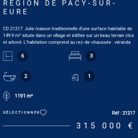
RÉGION DE PACY-SUR-
EURE
CD 21217. Jolie maison traditionnelle d’une surface habitable de
149.9 m² située dans un village et édifiée sur un beau terrain clos
et arboré. L’habitation comprend au rez-de-chaussée : véranda
de 20 m², entrée/bureau de 17.15 m², pièce de vie de 51 m²
composée d’une cuisine ouverte sur salon-salle à manger avec
6
3
cheminée, suite parentale avec chambre de 18.9 m² et salle de
bains/douches/wc de 11.01 m². À l’étage : couloir, deux
chambres (19.09 m² et 19.29 m²), salle de bains de 7.9 m², wc et
2
1
chambre passante ou bureau de 17.4 m². Cave, cabanon de
jardin et petite dépendance. Terrain : 1 191 m² Les informations
1191 m²
sur les risques auxquels ce bien est exposé sont disponibles sur
le site : www.georisques.gouv.fr Tout confort : chauffage
électrique, double vitrage, toiture isolée. DPE : E. GES : C.
Réf :
21217
SÉLECTIONNER
Estimation des coûts annuels d'énergie du logement pour une
utilisation standard : entre 4 060 € et 5 530 € [prix moyens des
315 000 €
énergies indexés sur les années 2021, 2022 et 2023
(abonnements compris)].