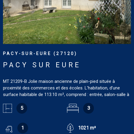
PACY-SUR-EURE (27120)
PACY SUR EURE
MT 21209-B Jolie maison ancienne de plain-pied située à
proximité des commerces et des écoles. L’habitation, d’une
surface habitable de 113.10 m², comprend : entrée, salon-salle à
manger de 31.68 m² avec cheminée, cuisine aménagée de 12.23
m², trois chambres dont une avec cheminée insert (20.14 m²,
5
3
14.41 m² et 10.85 m²), salle de douches de 5.90 m², wc de 2.11
m² avec lavabo, bureau de 5.09 m², pièce de 5.32 m², wc de 2.82
m² avec lave-mains. Grenier sur le tout. Dépendances : préau,
1
1021 m²