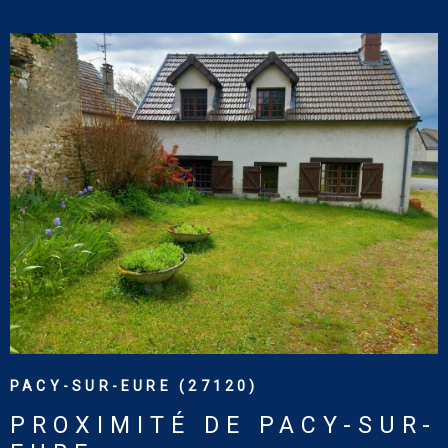
(abonnements compris)]. Les informations sur les risques
auxquels ce bien est exposé sont disponibles sur le site :
www.georisques.gouv.fr
VOIR LE BIEN
PACY-SUR-EURE (27120)
PROXIMITÉ DE PACY-SUR-