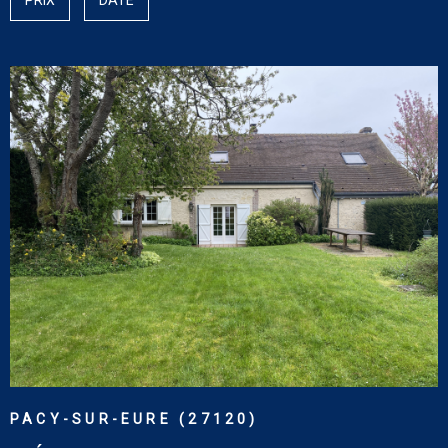
PRIX
DATE
SURFACE
CONTACT
PLUS DE CRITÈRES
Pièces
RECHERCHER
PIÈCES
CRITÈRES SUPPLÉMENTAIRES
Piscine
Parking
Terrasse
VOIR LE BIEN
PACY-SUR-EURE (27120)