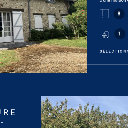
d'une maison 
village avec c
8
sur un grand t
principale co
manger de 37.
1
aménagée de 1
lavabo (14.90 
lave-mains. À 
SÉLECTION
avec lavabo et
11.70 m²), pal
maison d’amis
m², salle de 
de 18.55 m². T
indépendante, 
DPE : F. GES 
Estimation de
utilisation st
URE
énergies inde
-
compris)]. Les