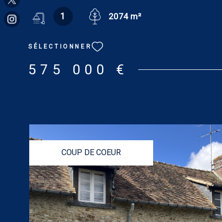
bureau de 12.35 m², salon parqueté de 28 m² avec chem
1
2074 m²
salle à manger de 29 m² avec belle verrière, cuisine a
équipée de 7.88 m² avec porte-fenêtre, wc. Au premier é
desservant trois chambres dont deux avec cheminée dé
SÉLECTIONNER
m², 12.58 m² et 13.62 m²), une salle de bains/wc avec 
Au deuxième étage : palier, trois chambres (8.90 m², 10.
575 000 €
m²), salle de douches/wc. Garage/buanderie de 20 m² e
confort : chauffage au gaz de ville et double vitrage. La
usage professionnel ou d'habitation comprend au rez-d
bureau ou salon de 16.20 m² avec accès terrasse, coin c
dégagement. À l’étage : deux pièces, une pièce d’eau e
lavabo. Grenier aménageable. Tout confort : chauffage au
et double vitrage. Dépendances avec deux greniers com
COUP DE COEUR
atelier, bureau, salle de jeux, rangements et cellier. Cave,
serre. Terrain : 2.074 m². DPE : D. GES : D. Estimation d
annuels d'énergie du logement pour une utilisation stand
063 € et 4 143 € [prix moyens des énergies indexés su
2021, 2022 et 2023 (abonnements compris)]. Les inform
risques auxquels ce bien est exposé sont disponibles su