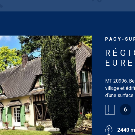
7.50 m²) et un
PACY-SUR
RÉGI
EURE
MT 20996. Bell
village et édi
d’une surface
entrée de 2.3
6
aménagée de 7
mains, office/
garage de 19.6
2440 m
chambres dont