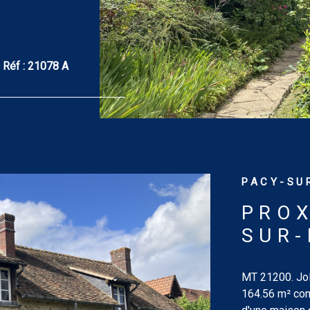
inée, salon-
ménagée et
tage : palier
corative (9.30
Réf :
21078 A
double vasque.
20 m² et 13
nviron. Tout
 maison à
e-chaussée :
uisine et
t wc avec
PACY-SUR
 gaz de ville
prenant :
PROX
 poulailler et
SUR-
es coûts
ard : entre 3
r les années
MT 21200. Joli
ations sur les
164.56 m² com
r le site :