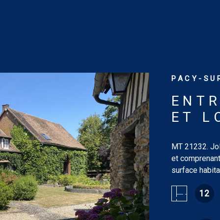
PACY-SUR
ENTR
ET L
MT 21232. Joli
et comprenant
surface habit
comprend au r
12
m² avec chemi
salon/bibliot
de 19.46 m², 