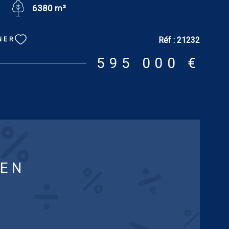
6380 m²
vec accès grange. À la suite : grange de 73 m² à usage
ier, cave. À l’étage : pièce palière de 34.84 m² à usage
eau ou chambre de 28.86 m², deux chambres dont une
Réf :
21232
NER
extérieur (27.96 m² et 35.69 m²), dressing de 7.05 m²,
/wc de 12.54 m², pièce de 30.55 m². Tout confort :
595 000 €
ral au fioul. DPE : E. GES : E. Estimation des coûts
gie du logement pour une utilisation standard : entre 8
70 € [prix moyens des énergies indexés sur les années
t 2023 (abonnements compris)]. LA MAISON D’AMIS (55
au rez-de-chaussée : salon de 29.64 m² avec
henette, chambre de 22.80 m², salle de bains/wc. À la
r de 11.40 m² et cellier de 32.49 m². À l’étage : chambre
renier aménageable de 89.05 m². Tout confort :
IEN
ral au fioul. DPE : G. GES : G. Estimation des coûts
gie du logement pour une utilisation standard : entre 3
0 € [prix moyens des énergies indexés sur les années
 2023 (abonnements compris)]. Terrain de 6 380 m²
 piscine, maison comprenant deux locaux (10.50 m² et