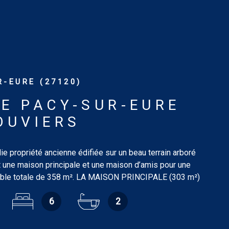
-EURE (27120)
E PACY-SUR-EURE
OUVIERS
e propriété ancienne édifiée sur un beau terrain arboré
 une maison principale et une maison d’amis pour une
able totale de 358 m². LA MAISON PRINCIPALE (303 m²)
ez-de-chaussée: entrée, salon-salle à manger de 62.50
6
2
née, cuisine aménagée et équipée de 25.25 m²,
hèque de 19.35 m² avec cheminée décorative, chambre
salle de douches/wc de 14.62 m², buanderie/chaufferie