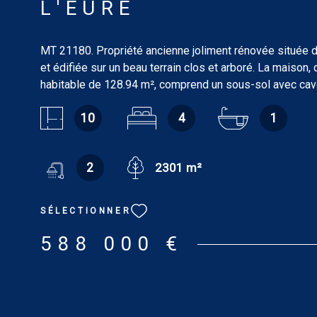
L'EURE
MT 21180. Propriété ancienne joliment rénovée située d
et édifiée sur un beau terrain clos et arboré. La maison,
habitable de 128.94 m², comprend un sous-sol avec cave
douches/wc. Au rez-de-chaussée : entrée, salon-salle 
10
4
1
50.76 m² avec cheminée, cuisine américaine aménagée 
pièce de 11.68 m² avec wc, lavabo et buanderie, pièce 
usage de piscine couverte avec bar et jacuzzi, pièce te
2
2301 m²
11.64 m², salle de jeux de 47.73 m². À l’étage, par escalie
palier, trois chambres (13.15 m², 13.79 m² et 26.58 m²) 
salle de douches et lavabo ; par escalier secondaire : 
SÉLECTIONNER
26.66 m² avec douche, lavabo et wc. Dépendance : gara
environ. Terrain : 2.301 m². Tout confort : chauffage centra
588 000 €
piscine chauffée. DPE : D. GES : D. Estimation des coûts
d'énergie du logement pour une utilisation standard : ent
3 801 € [prix moyens des énergies indexés sur les ann
2022 et 2023 (abonnements compris)]. Les informations