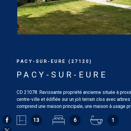
PACY-SUR-EURE (27120)
PACY-SUR-EURE
CD 21078. Ravissante propriété ancienne située à proxi
centre-ville et édifiée sur un joli terrain clos avec arbres 
comprend une maison principale, une maison à usage p
ou d’habitation pour une surface habitable totale de 223
13
6
1
ainsi que des dépendances. La maison principale, d’une
habitable d’environ 162 m², comprend au rez-de-chaussé