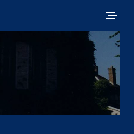
VENTES
PACY MENILL
ESTIMATION
BIENS VENDU
ALERTE E-MA
NOS SERVICE
CONTACT