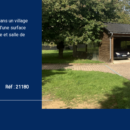
exposé sont d
ans un village
 d’une surface
 et salle de
à manger de
de 15.85 m²,
de 102.22 m² à
chnique de
r principal :
dont une avec
chambre de
Réf :
21180
ge de 115 m²
l au fioul,
 annuels
re 2 809 € et
ées 2121,
 sur les