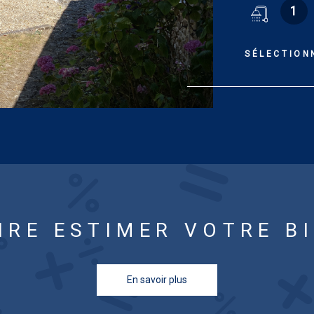
1
de 39.04 m² a
de garage/atel
de salon, bur
SÉLECTION
avec escalier 
salle de bains
chauffage cent
annuels d'éner
670 € et 11 7
2021, 2022 e
m²) comprend 
cheminée, kitc
suite : fruitie
de 29.64 m², g
IRE ESTIMER VOTRE B
chauffage cent
annuels d'éner
420 € et 4 67
En savoir plus
2021, 2022 et
avec ancienne