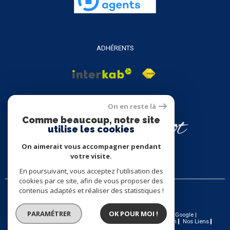
ADHÉRENTS
On en reste là
Comme beaucoup, notre site
utilise les cookies
On aimerait vous accompagner pendant
votre visite.
En poursuivant, vous acceptez l'utilisation des
cookies par ce site, afin de vous proposer des
contenus adaptés et réaliser des statistiques !
PARAMÉTRER
OK POUR MOI !
© 2026 | Tous droits réservés | Traduction powered by Google |
Nos Honoraires
Plan Du Site
Mentions Légales
Admin
Nos Liens
Politique RGPD
Cookies