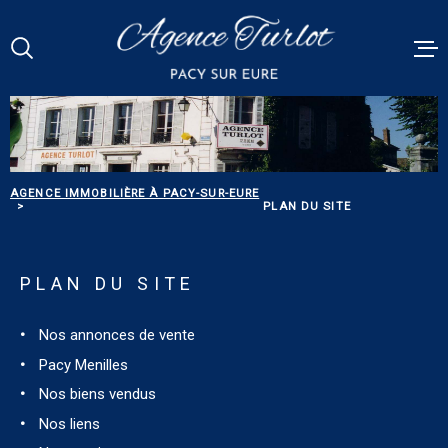
Aller
Aller
Aller
Aller
à
à
au
au
:
la
menu
contenu
Votre
recherche
principal
RECHERCHE
VENTES
RÉFÉRENCE
PACY MEN
AGENCE IMMOBILIÈRE À PACY-SUR-EURE
PLAN DU SITE
ESTIMATI
TYPE
DE
TYPE DE BIEN
BIEN
PLAN DU SITE
BIENS VE
VILLE
Nos annonces de vente
ALERTE E-
Pacy Menilles
Budget
BUDGET
Nos biens vendus
NOS SERV
Nos liens