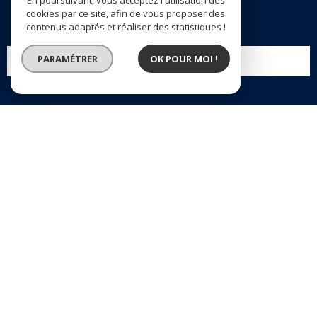
En poursuivant, vous acceptez l'utilisation des
RECHERCHE
cookies par ce site, afin de vous proposer des
contenus adaptés et réaliser des statistiques !
PARAMÉTRER
OK POUR MOI !
EN SAVOIR +
SE CONNECTER
ESPACE PROPRIÉTAIRE
AVIS CLIENTS
24 avis