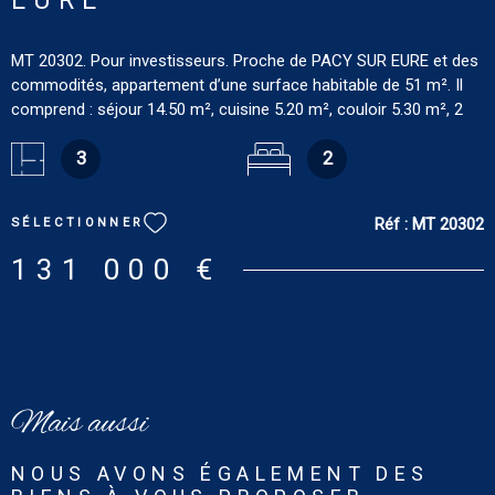
MT 20302. Pour investisseurs. Proche de PACY SUR EURE et des
commodités, appartement d’une surface habitable de 51 m². Il
comprend : séjour 14.50 m², cuisine 5.20 m², couloir 5.30 m², 2
chambres 13.10, 8.30 m², salle de douches 3 m² et wc 0.90 m².
Confort : Chauffage collectif. DPE : E. Estimation des coûts
3
2
annuels pour le logement : entre 870 € et 1 220 € [prix moyens
des énergies indexés au 1er janvier 2021 (abonnements
Réf :
MT 20302
SÉLECTIONNER
compris)]. Les informations sur les risques auxquels ce bien est
exposé sont disponibles sur le site : www.georisques.gouv.fr
131 000 €
Mais aussi
NOUS AVONS ÉGALEMENT DES