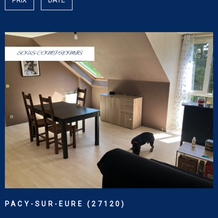
PRIX
DATE
SURFACE
CONTACT
PLUS DE CRITÈRES
Pièces
RECHERCHER
PIÈCES
SOUS-COMPROMIS
CRITÈRES SUPPLÉMENTAIRES
Piscine
Parking
Terrasse
VOIR LE BIEN
PACY-SUR-EURE (27120)