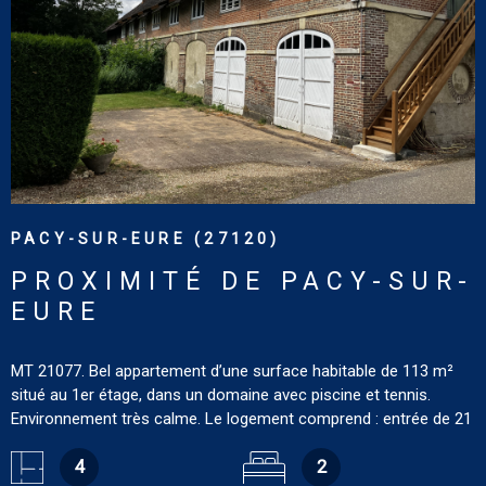
VOIR LE BIEN
PACY-SUR-EURE (27120)
PROXIMITÉ DE PACY-SUR-
EURE
MT 21077. Bel appartement d’une surface habitable de 113 m²
situé au 1er étage, dans un domaine avec piscine et tennis.
Environnement très calme. Le logement comprend : entrée de 21
m² avec baie vitrée donnant sur le parc, salon de 23.14 m² avec
placards, cuisine aménagée de 25.02 m² avec espace salle à
4
2