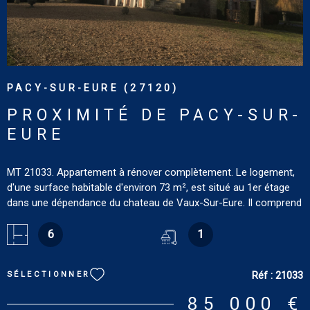
PACY-SUR-EURE (27120)
PROXIMITÉ DE PACY-SUR-
EURE
MT 21033. Appartement à rénover complètement. Le logement,
d'une surface habitable d'environ 73 m², est situé au 1er étage
dans une dépendance du chateau de Vaux-Sur-Eure. Il comprend
un couloir, une salle d'eau et six pièces. Pas de chauffage. Bien
non soumis au DPE. Les informations sur les risques auxquels
6
1
ce bien est exposé sont disponibles sur le site :
www.georisques.gouv.fr
Réf :
21033
SÉLECTIONNER
85 000 €