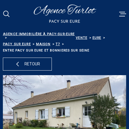
Aller
Aller
Aller
Aller
à
à
au
au
:
la
menu
contenu
Votre
recherche
principal
RECHERCHE
AGENCE IMMOBILIÈRE À PACY-SUR-EURE
VENTES
VENTE
EURE
PACY SUR EURE
MAISON
T7
RÉFÉRENCE
ENTRE PACY SUR EURE ET BONNIERES SUR SEINE
PACY MEN
RETOUR
ESTIMATI
TYPE
DE
TYPE DE BIEN
BIEN
BIENS VE
VILLE
ALERTE E-
Budget
BUDGET
NOS SERV