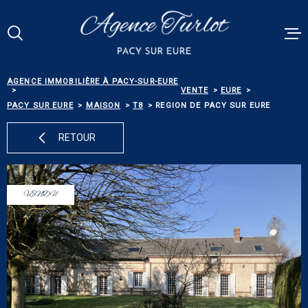
Aller
Aller
Aller
Aller
à
à
au
au
:
la
menu
contenu
Votre
recherche
principal
RECHERCHE
AGENCE IMMOBILIÈRE À PACY-SUR-EURE
VENTES
VENTE
EURE
PACY SUR EURE
MAISON
T8
REGION DE PACY SUR EURE
RÉFÉRENCE
PACY MEN
RETOUR
ESTIMATI
TYPE
DE
TYPE DE BIEN
BIEN
VENDU
BIENS VE
VILLE
ALERTE E-
Budget
BUDGET
NOS SERV