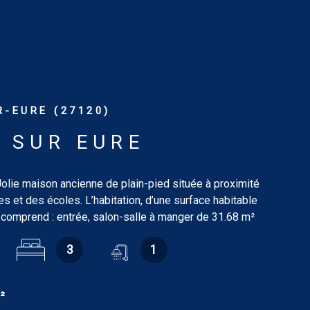
-EURE (27120)
 SUR EURE
lie maison ancienne de plain-pied située à proximité
 et des écoles. L’habitation, d’une surface habitable
 comprend : entrée, salon-salle à manger de 31.68 m²
, cuisine aménagée de 12.23 m², trois chambres dont
3
1
née insert (20.14 m², 14.41 m² et 10.85 m²), salle de
90 m², wc de 2.11 m² avec lavabo, bureau de 5.09 m²,
m², wc de 2.82 m² avec lave-mains. Grenier sur le tout.
²
préau, volière, remise, pièce, ancien four à pain, cave