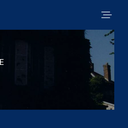
VENTES
PACY MENILL
E
ESTIMATION
BIENS VENDU
ALERTE E-MA
NOS SERVICE
CONTACT