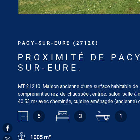
PACY-SUR-EURE (27120)
PROXIMITÉ DE PAC
SUR-EURE.
MT 21210. Maison ancienne d’une surface habitable de
comprenant au rez-de-chaussée : entrée, salon-salle à
40.53 m² avec cheminée, cuisine aménagée (ancienne) d
salle de bains/wc de 5.44 m², trois chambres en enfilad
5
3
1
13.60 m² et 8.30 m²). À l’étage : pièce de jeux de 36.33 
Dépendances : atelier et rangement. Terrain clos : 1 005
confort : chauffage central au fioul. DPE : G. GES : G. Lo
1005 m²
consommation énergétique excessive. Estimation des c