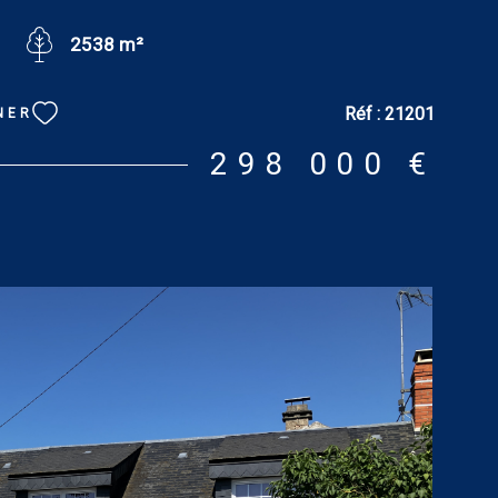
62 m² et 11.08 m²), salle de douches de 3.94 m², wc.
2538 m²
 m². Tout confort : chauffage au bois. DPE : E. GES : B.
onsommation énergétique excessive. Estimation des
'énergie du logement pour une utilisation standard :
Réf :
21201
NER
 et 2 640 € [prix moyens des énergies indexés sur les
2022 et 2023 (abonnements compris)]. Les
298 000 €
sur les risques auxquels ce bien est exposé sont
r le site : www.georisques.gouv.fr