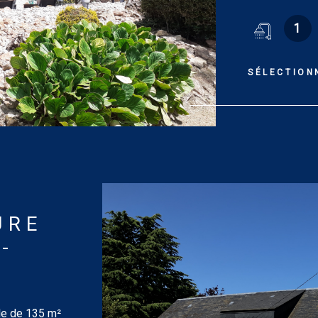
(14.50 m², 11.
1
Terrain : 2 538
Logement à c
coûts annuel d
SÉLECTION
entre 1 910 €
années 2021, 
informations 
disponibles su
URE
-
le de 135 m²