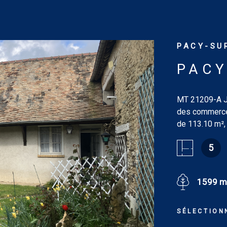
PACY-SUR
PACY
MT 21209-A Jo
des commerces
de 113.10 m²,
avec cheminée
5
une avec chemi
douches de 5.
pièce de 5.32 
1599 m
Dépendances : 
voutée et hang
DPE : F. GES 
SÉLECTION
Estimation de