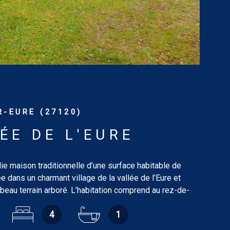
-EURE (27120)
ÉE DE L'EURE
e maison traditionnelle d’une surface habitable de
e dans un charmant village de la vallée de l’Eure et
 beau terrain arboré. L’habitation comprend au rez-de-
trée de 10.15 m², salon-salle à manger de 31.15 m² avec
4
1
rt, cuisine de 12.80 m², chambre de 10.81 m², salle de
m², wc. À l’étage : palier desservant, trois chambres