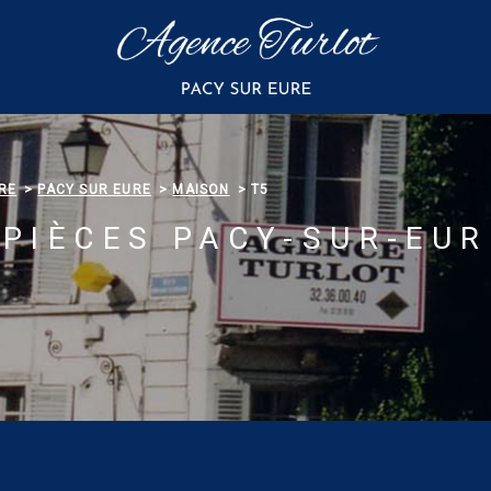
RE
PACY SUR EURE
MAISON
T5
PIÈCES PACY-SUR-EUR