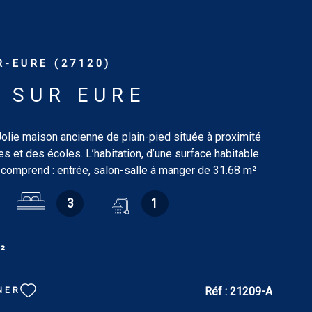
-EURE (27120)
 SUR EURE
lie maison ancienne de plain-pied située à proximité
 et des écoles. L’habitation, d’une surface habitable
 comprend : entrée, salon-salle à manger de 31.68 m²
, cuisine aménagée de 12.23 m², trois chambres dont
3
1
née insert (20.14 m², 14.41 m² et 10.85 m²), salle de
90 m², wc de 2.11 m² avec lavabo, bureau de 5.09 m²,
m², wc de 2.82 m² avec lave-mains. Grenier sur le tout.
²
préau, volière, remise, pièce, ancien four à pain, cave
ar. Terrain : 1 599 m² Tout confort : chauffage électrique.
: C. Logement à consommation énergétique excessive.
Réf :
21209-A
NER
s coûts annuels d'énergie du logement pour une