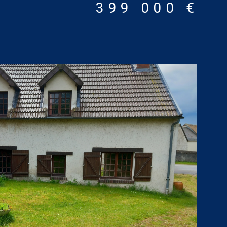
399 000 €
andard : entre 2 930 € et 4 030 € [prix moyens des
xés sur les années 2021, 2022 et 2023 (abonnements
 informations sur les risques auxquels ce bien est
isponibles sur le site : www.georisques.gouv.fr
VOIR LE BIEN