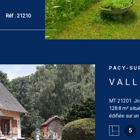
 10 520 € [prix
22 et 2023
Réf :
21210
ues auxquels
PACY-SUR
VALL
MT 21201. Joli
128.8 m² situé
édifiée sur un
chaussée : en
5
cheminée inse
bains de 5.76 