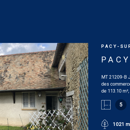
PACY-SUR
PACY
MT 21209-B Jo
des commerces
de 113.10 m²,
avec cheminée
5
une avec chemi
douches de 5.
pièce de 5.32 
1021 m
Dépendances : 