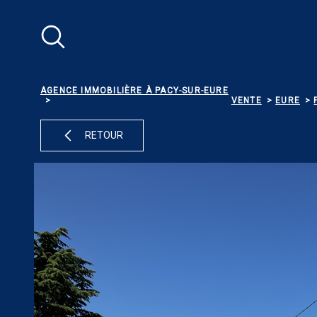
Aller
Aller
Aller
Aller
à
à
au
au
:
la
menu
contenu
recherche
principal
AGENCE IMMOBILIÈRE À PACY-SUR-EURE
VENTE
EURE
RETOUR