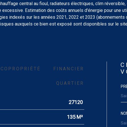
chauffage central au fioul, radiateurs électriques, clim réversible,
excessive. Estimation des coûts annuels d'énergie pour une utili
gies indexés sur les années 2021, 2022 et 2023 (abonnements c
risques auxquels ce bien est exposé sont disponibles sur le sit
C
COPROPRIÉTÉ
FINANCIER
V
QUARTIER
PR
27120
NO
135 M²