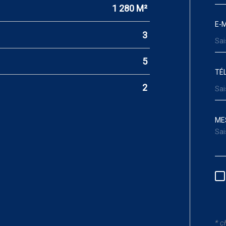
1 280 M²
E-M
3
5
TÉ
2
ME
* c