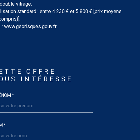
 double vitrage.
sation standard : entre 4 230 € et 5 800 € [prix moyens
ompris)].
e : www.georisques.gouv.fr
ETTE OFFRE
OUS INTÉRESSE
ÉNOM *
M *