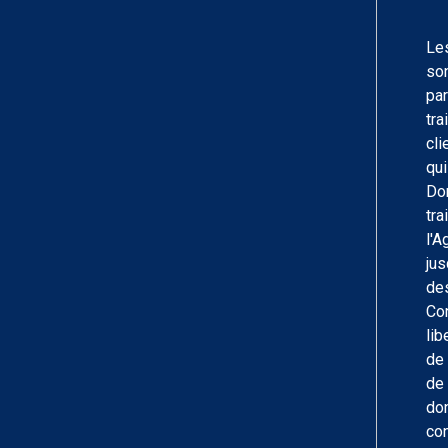
Les
son
pa
tra
cli
qui
Don
tra
l'A
jus
des
Con
lib
de 
de 
don
co