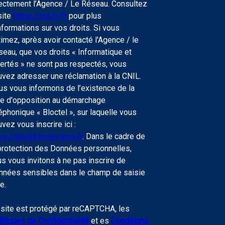
ectement l’Agence / Le Réseau. Consultez
site
https://cnil.fr/fr
pour plus
nformations sur vos droits. Si vous
imez, après avoir contacté l'Agence / le
eau, que vos droits « Informatique et
ertés » ne sont pas respectés, vous
vez adresser une réclamation à la CNIL.
s vous informons de l’existence de la
te d'opposition au démarchage
éphonique « Bloctel », sur laquelle vous
vez vous inscrire ici :
ps://www.bloctel.gouv.fr
. Dans le cadre de
protection des Données personnelles,
s vous invitons à ne pas inscrire de
nnées sensibles dans le champ de saisie
re.
site est protégé par reCAPTCHA, les
itiques de Confidentialité
et es
Conditions