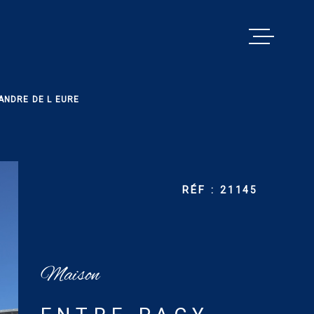
VENTES
ANDRE DE L EURE
PACY MENILL
ESTIMATION
BIENS VENDU
RÉF :
21145
ALERTE E-MA
NOS SERVICE
Maison
CONTACT