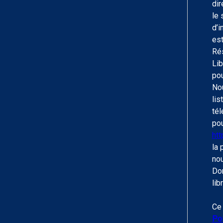
dir
le 
d’i
est
Rés
Lib
pou
Nou
lis
tél
pou
htt
la 
nou
Do
lib
Ce 
Pol