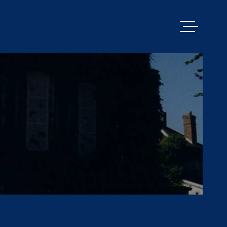
VENTES
PACY MENILL
ESTIMATION
BIENS VENDU
ALERTE E-MA
NOS SERVICE
CONTACT