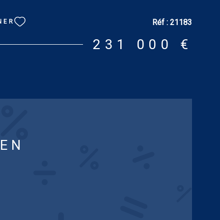
 m² pour deux voitures, bâtiment avec atelier, cave et
e, buanderie. Terrain : 2.000 m². Tout confort : chauffage
Réf :
21183
NER
PE : E. GES : B. Logement à consommation énergétique
timation des coûts annuels d'énergie du logement pour
231 000 €
n standard : entre 2 700 € et 3 690 € [prix moyens des
xs sur les années 2021, 2022 et 2023 (abonnements
 informations sur les risques auxquels ce bien est
isponibles sur le site : www.georisques.gouv.fr
IEN