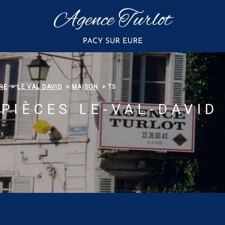
RE
LE VAL DAVID
MAISON
T5
PIÈCES LE-VAL-DAVID