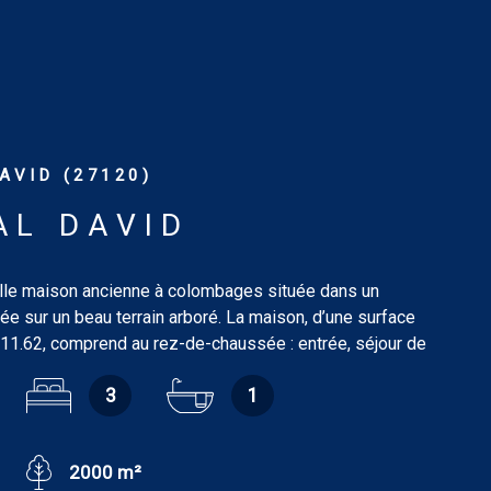
AVID (27120)
AL DAVID
le maison ancienne à colombages située dans un
fiée sur un beau terrain arboré. La maison, d’une surface
111.62, comprend au rez-de-chaussée : entrée, séjour de
 cheminée, cuisine américaine de 5.15 m², chambre de
3
1
le de bains de 3.18 m², wc, dégagement de 8 m² avec
ier. À l’étage : pièce/bureau de 22.33 m², deux chambres
10.20 m²), salle de bains/wc de 1.77 m². Dépendances :
2000 m²
hambre de 21.39 m², salle de douches/wc et grenier,