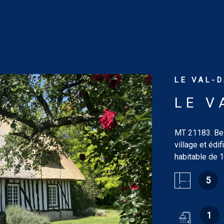
LE VAL-D
LE V
MT 21183. Bel
village et édi
habitable de 
37.41 m² avec
5
13.40 m², sal
départ d'escal
(22.90 m² et 
1
maison avec c