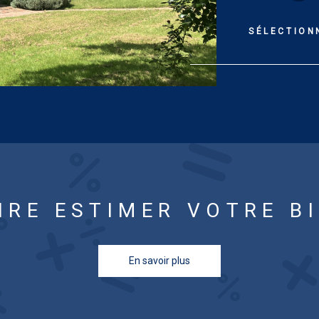
préau de 35.93
pièce à l’étag
SÉLECTION
électrique. D
excessive. Es
une utilisatio
énergies inde
compris)]. Les
exposé sont d
IRE ESTIMER VOTRE B
En savoir plus