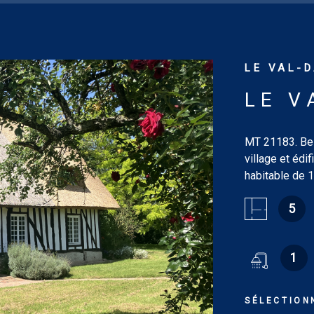
LE VAL-D
LE V
MT 21183. Bel
village et édi
habitable de 
37.41 m² avec
5
13.40 m², sal
départ d'escal
(22.90 m² et 
1
maison avec c
préau de 35.93
pièce à l’étag
SÉLECTION
électrique. D