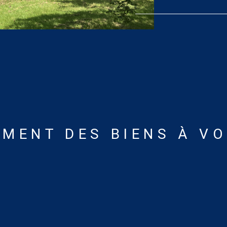
excessive. Es
une utilisatio
énergies inde
compris)]. Les
exposé sont d
MENT DES BIENS À V