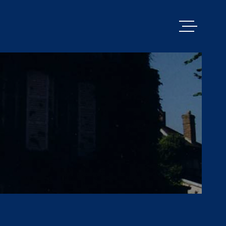
VENTES
PACY MENILL
ESTIMATION
BIENS VENDU
ALERTE E-MA
NOS SERVICE
CONTACT