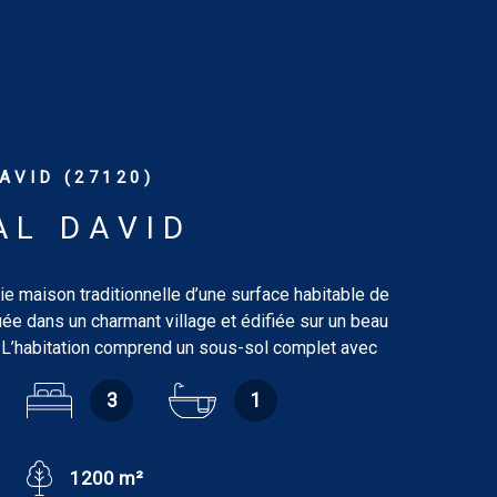
AVID (27120)
AL DAVID
e maison traditionnelle d’une surface habitable de
ée dans un charmant village et édifiée sur un beau
é. L’habitation comprend un sous-sol complet avec
hambre de 10.20 m², salle de docuhes de 3.7 m² avec
3
1
, garage de 37.8 m² pour deux voitures, cellier de 9.9
-chaussée : entrée de 6.74 m², séjour en L de 37.63 m²
 en pierre, cuisine aménagée et ouverte de 10.5 m²,
1200 m²
/buanderie de 5.72 m², wc de 1.02 m². À l’étage : deux