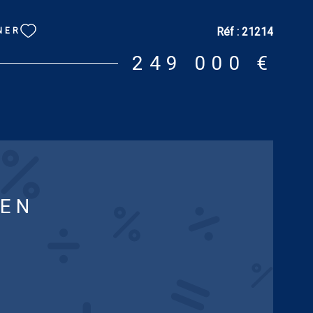
une avec baignoire (13.63 m² et 30 m²), wc. Terrain : 1
nfort : chauffage électrique et double vitrage. DPE : D.
Réf :
21214
NER
mation des coûts annuels d'énergie du logement pour une
andard : entre 2 110 € et 2 900 € [prix moyens des
249 000 €
xés sur les années 2021, 2022 et 2023 (abonnements
 informations sur les risques auxquels ce bien est
isponibles sur le site : www.georisques.gouv.fr
IEN