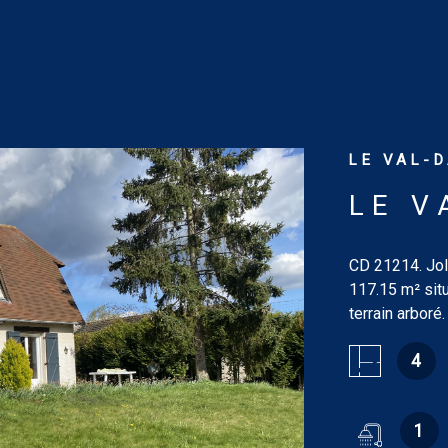
LE VAL-D
LE V
CD 21214. Joli
117.15 m² situ
terrain arbor
dégagement, c
4
wc sanibroyeur
m². Au rez-de
avec cheminée
1
salle de bains