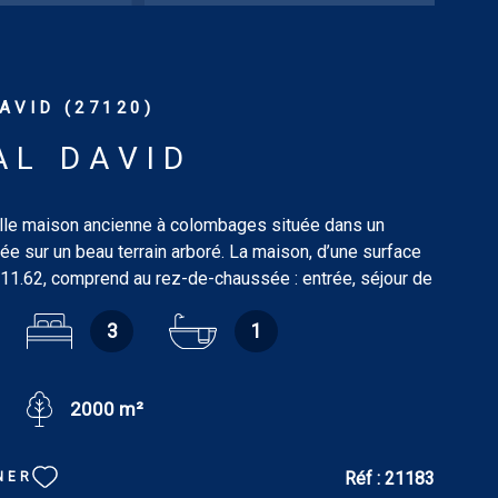
AVID (27120)
AL DAVID
le maison ancienne à colombages située dans un
fiée sur un beau terrain arboré. La maison, d’une surface
111.62, comprend au rez-de-chaussée : entrée, séjour de
 cheminée, cuisine américaine de 5.15 m², chambre de
3
1
le de bains de 3.18 m², wc, dégagement de 8 m² avec
ier. À l’étage : pièce/bureau de 22.33 m², deux chambres
10.20 m²), salle de bains/wc de 1.77 m². Dépendances :
2000 m²
hambre de 21.39 m², salle de douches/wc et grenier,
 m² pour deux voitures, bâtiment avec atelier, cave et
e, buanderie. Terrain : 2.000 m². Tout confort : chauffage
Réf :
21183
NER
PE : E. GES : B. Logement à consommation énergétique