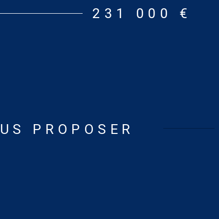
timation des coûts annuels d'énergie du logement pour
231 000 €
n standard : entre 2 700 € et 3 690 € [prix moyens des
xs sur les années 2021, 2022 et 2023 (abonnements
 informations sur les risques auxquels ce bien est
isponibles sur le site : www.georisques.gouv.fr
OUS PROPOSER