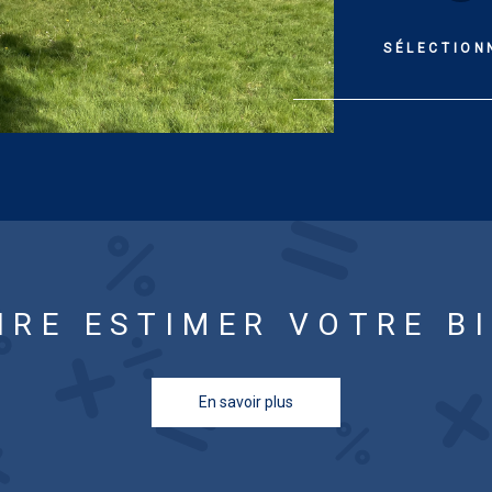
chambres dont 
200 m² Tout co
SÉLECTION
GES : B. Esti
utilisation st
énergies inde
compris)]. Les
exposé sont d
IRE ESTIMER VOTRE B
En savoir plus