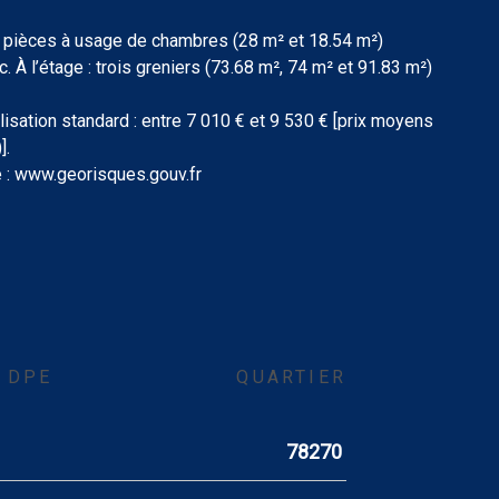
eux pièces à usage de chambres (28 m² et 18.54 m²)
 l’étage : trois greniers (73.68 m², 74 m² et 91.83 m²)
sation standard : entre 7 010 € et 9 530 € [prix moyens
].
e : www.georisques.gouv.fr
DPE
QUARTIER
78270