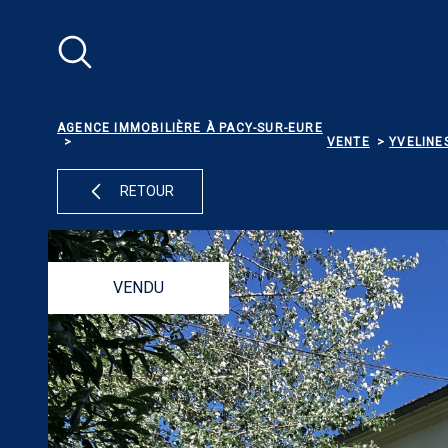
Aller
Aller
Aller
Aller
à
à
au
au
:
la
menu
contenu
recherche
principal
AGENCE IMMOBILIÈRE À PACY-SUR-EURE
VENTE
YVELINE
RETOUR
VENDU