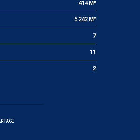
414 M²
5 242 M²
7
11
2
ARTAGE