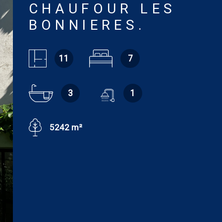
CHAUFOUR LES
BONNIERES.
11
7
3
1
5242 m²