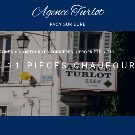
ELINES
CHAUFOUR LES BONNIERES
PROPRIETE
T11
E 11 PIÈCES CHAUFOU