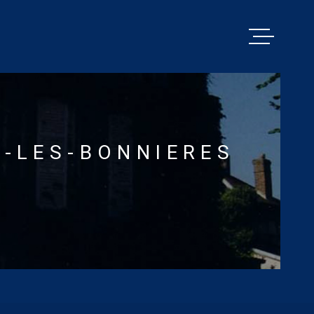
VENTES
PACY MENILL
R-LES-BONNIERES
ESTIMATION
BIENS VENDU
ALERTE E-MA
NOS SERVICE
CONTACT