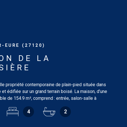
-EURE (27120)
ON DE LA
SIÈRE
le propriété contemporaine de plain-pied située dans
ge et édifiée sur un grand terrain boisé. La maison, d’une
ble de 154.9 m², comprend : entrée, salon-salle à
74 m² avec cheminée, cuisine aménagée de 5.93 m²,
4
2
es (9.13 m² / 9.33 m² / 11.51 m² et 20.27 m²) avec
s vitrées dont deux avec placard, une avec salle de
jacents et une avec salle de bains adjacente, salle de