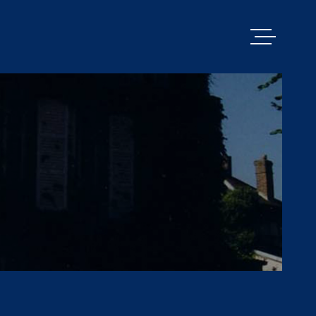
VENTES
PACY MENILL
ESTIMATION
BIENS VENDU
ALERTE E-MA
NOS SERVICE
CONTACT