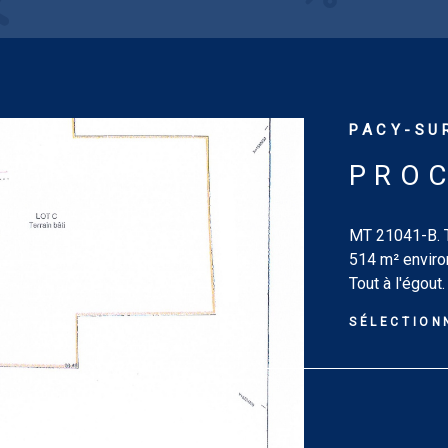
PACY-SUR
PROC
MT 21041-B. Te
514 m² enviro
Tout à l'égout
exposé sont d
SÉLECTION