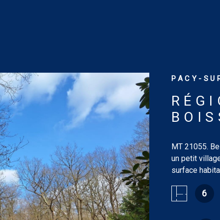
PACY-SUR
RÉGI
BOIS
MT 21055. Bel
un petit villa
surface habita
manger de 45.
6
quatre chambr
baies ou porte
douches/wc ad