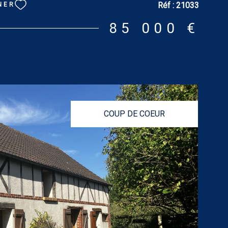
Réf :
21033
NER
85 000 €
COUP DE COEUR
VOIR LE BIEN