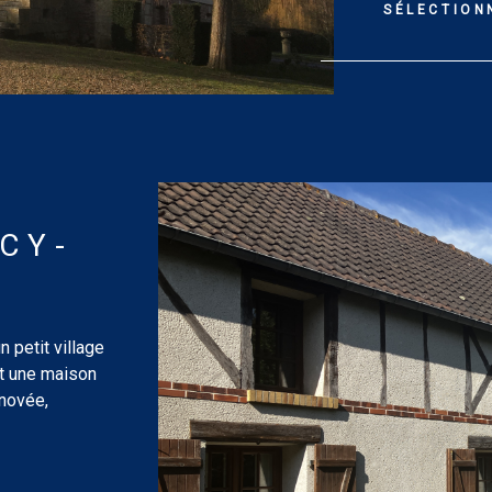
SÉLECTION
CY-
 petit village
et une maison
énovée,
anger de 53
agée et
e de