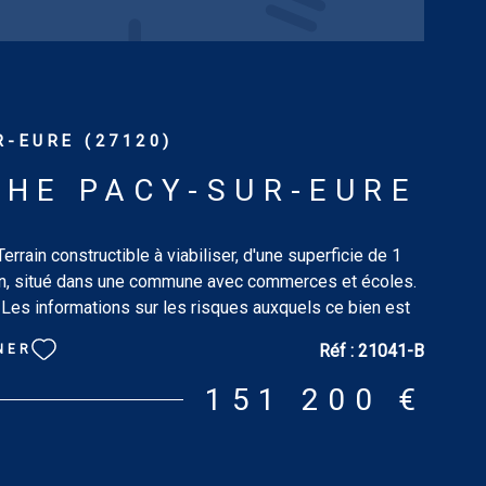
-EURE (27120)
HE PACY-SUR-EURE
rrain constructible à viabiliser, d'une superficie de 1
n, situé dans une commune avec commerces et écoles.
. Les informations sur les risques auxquels ce bien est
isponibles sur le site : www.georisques.gouv.fr
Réf :
21041-B
NER
151 200 €