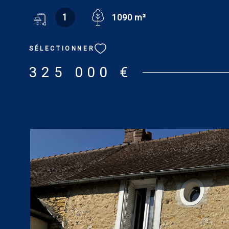
douches/wc. À l’étage : palier desservant de 11 m², de
1
1090 m²
dont une avec salle de bains (39 m² et 32 m²), wc. La m
comprend : séjour de 22 m², cuisine de 6 m², salle de ba
chambre de 7 m² en mezzanine. Dépendance : cave. Terr
SÉLECTIONNER
arboré de 1 090 m². Tout confort : chauffage central au fi
GES : D. Estimation des coûts annuels d'énergie du log
325 000 €
utilisation standard : entre 3 240 € et 4 450 € [prix moy
énergies indexés au 1er janvier 2021 (abonnements com
informations sur les risques auxquels ce bien est expo
disponibles sur le site : www.georisques.gouv.fr