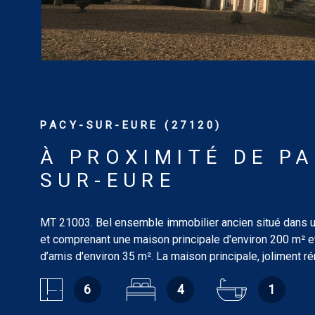
PACY-SUR-EURE (27120)
À PROXIMITÉ DE PA
SUR-EURE
MT 21003. Bel ensemble immobilier ancien situé dans un
et comprenant une maison principale d'environ 200 m² 
d’amis d'environ 35 m². La maison principale, joliment r
comprend au rez-de-chaussée : entrée, salon-salle à m
6
4
1
m² avec cheminée insert, salon de 39 m², cuisine amén
équipée de 11 m², chambre de 22 m² avec placard, sall