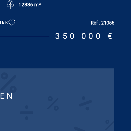
12336 m²
dante, chambre ou bureau de 9.05 m², couloir avec wc.
 pièce avec cave en dessous, grand débarras au-
ave à vins, salle à manger d’été avec barbecue, pièce
Réf :
21055
NER
différentes dépendances simples. Terrain : 1ha 23a
ort : chauffage central au fioul. DPE : F. GES : 74.
350 000 €
onsommation énergétique excessive. Estimation des
d'énergie du logement pour une utilisation standard :
 et 4 620 € [prix moyens des énergies indexés au 1er
(abonnements compris)]. Les informations sur les
ls ce bien est exposé sont disponibles sur le site :
es.gouv.fr
IEN