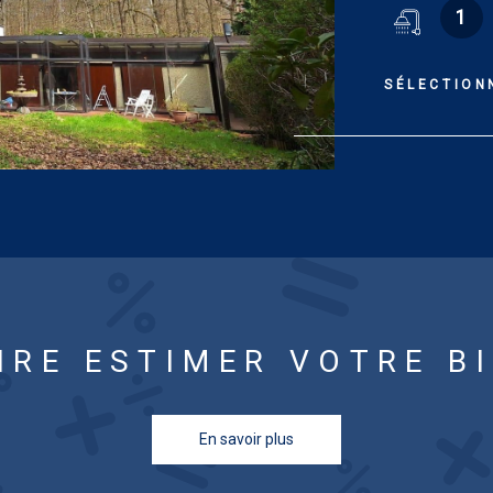
1
bains indépen
Dépendances :
dessus de la c
SÉLECTION
en sous-sol, 
36ca. Tout conf
Logement à c
coûts annuels 
entre 3 380 €
janvier 2021 
risques auxque
www.georisqu
IRE ESTIMER VOTRE B
En savoir plus