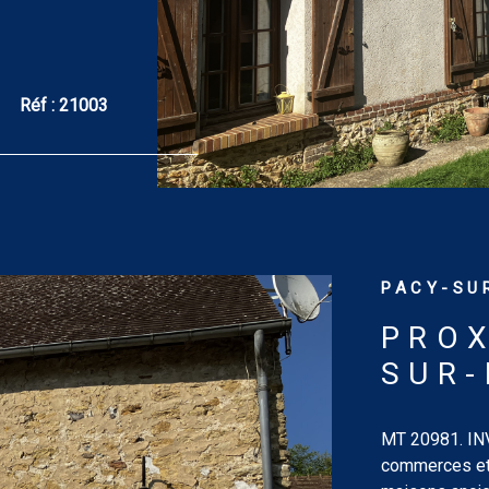
ux chambres
aison d’amis
ins de 5 m² et
ain clos et
Réf :
21003
oul. DPE : D.
ement pour une
ens des
pris)]. Les
sé sont
PACY-SUR
PROX
SUR-
MT 20981. I
commerces et 