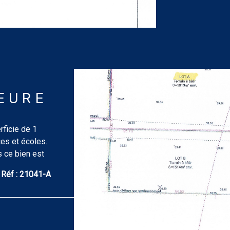
EURE
rficie de 1
es et écoles.
s ce bien est
ouv.fr
Réf :
21041-A