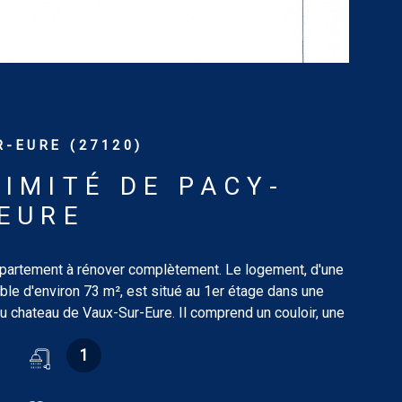
-EURE (27120)
IMITÉ DE PACY-
EURE
artement à rénover complètement. Le logement, d'une
ble d'environ 73 m², est situé au 1er étage dans une
 chateau de Vaux-Sur-Eure. Il comprend un couloir, une
t six pièces. Pas de chauffage. Bien non soumis au DPE.
1
ons sur les risques auxquels ce bien est exposé sont
r le site : www.georisques.gouv.fr