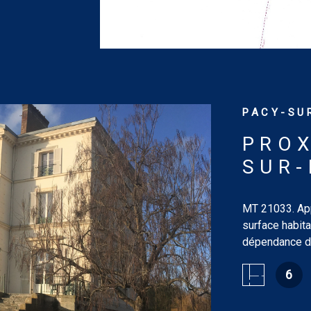
PACY-SUR
PROX
SUR-
MT 21033. App
surface habita
dépendance du
salle d'eau e
6
Les informati
disponibles su