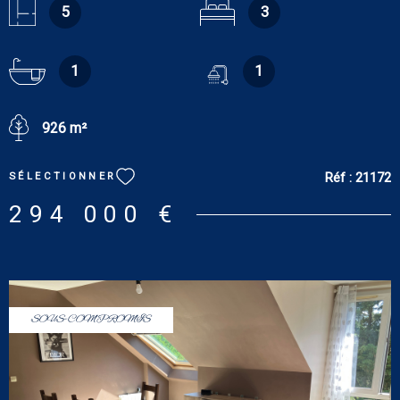
chaufferie. Au rez-de-chaussée : entrée de 8.50 m², salon-salle à
5
3
manger de 31 m² avec cheminée insert, cuisine aménagée de
13.50, wc, garage/buanderie avec douche et possibilité de
création d’une chambre. À l’étage : palier desservant, trois
1
1
chambres (18.38 m², 11.55 m² et 9.57 m²), bureau ou chambre
d’enfant de 8.40 m², salle de bains/wc de 8 m². Terrain clos et
926 m²
arboré de 926 m² avec chalet et coin potager. Tout confort :
chauffage par pompe à chaleur air-eau, ballon
thermodynamique, récupérateur d’eau enterré avec pompe
Réf :
21172
SÉLECTIONNER
intégrée, deux portails automatiques. DPE : C. GES : A. Estimation
des coûts annuels d'énergie du logement pour une utilisation
294 000 €
standard : entre 880 € et 1 240 € [prix moyens des énergies
indexés sur les années 2021, 2022 et 2023 (abonnements
compris)]. Les informations sur les risques auxquels ce bien est
exposé sont disponibles sur le site : www.georisques.gouv.fr
SOUS-COMPROMIS