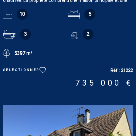
chauffée. La propriété comprend une maison principale et une
dépendance. La maison principale, d’une surface habitable de
217 m², comprend au rez-de-chaussée : entrée sur salon-salle à
10
5
manger de 42.6 m² avec cheminée bois, cuisine aménagée de
12.74 m², entrée de service avec chaufferie. Au premier étage :
palier parqueté, chambre de maître parquetée de 36.64 m² avec
3
2
salle de douches/wc de 9.4 m², chambre de 14.46 m² avec salle
de bains de 2.9 m². Au deuxième étage : palier de 29.34 m², deux
5397 m²
chambres (19.58 m² et 15.7 m²), mezzanine de 21.23 m², salle de
bains de 6.8 m², wc. DPE : D. GES : D. Estimation des coûts
annuels d'énergie pour une utilisation standard : entre 3 850 € et
Réf :
21222
SÉLECTIONNER
5 250 € [prix moyens des énergies indexés sur les années 2021,
2022 et 2023 (abonnements compris). La dépendance, d’une
735 000 €
surface habitable de 152 m², comprend au rez-de-chaussée :
pièce de 95.82 m² composée d’un séjour et d’une cuisine
américaine aménagée, salle de douches/wc de 6.8 m² pour
piscine. À l’étage : chambre de 29.04 m², mezzanine de 24.63 m²,
salle de bains de 4.3 m², wc. Cave sous chambre à mi-étage. DPE
: D. GES : D. Estimation des coûts annuels d'énergie pour une
utilisation standard : entre 3 230 € et 4 420 € [prix moyens des
énergies indexés sur les années 2021, 2022 et 2023