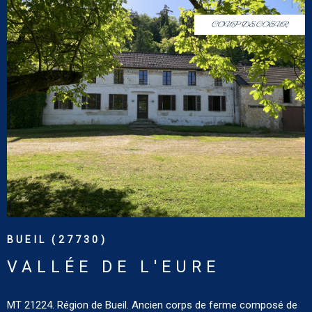
disponibles sur le site : www.georisques.gouv.fr
COUP DE COEUR
VOIR LE BIEN
BUEIL (27730)
VALLÉE DE L'EURE
MT 21224. Région de Bueil. Ancien corps de ferme composé de