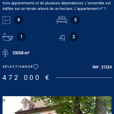
trois appartements et de plusieurs dépendances. L’ensemble est
édifiée sur un terrain arboré de un hectare. L'appartement n° 1
(RDC droite / 45.51 m²) comprend : pièce de 28.34 m² avec salon
et cuisine américaine, pièce de 9.54 m² et salle de douches/wc
8
5
de 7.78 m². Tout confort : chauffage électrique. DPE : E. GES : B.
Estimation des coûts annuels d'énergie du logement pour une
utilisation standard : entre 970 € et 1 360 € [prix moyens des
1
2
énergies indexés sur les années 2021, 2022 et 2023
(abonnements compris). L'appartement n° 2 (RDC gauche /
10038 m²
42.96 m²) comprend : pièce de 25.48 m² avec salon ouvert sur
cuisine américaine, chambre de 10.39 m², salle de douches de
3.95 m², buanderie/dressing, wc. Tout confort : chauffage
Réf :
21224
SÉLECTIONNER
électrique. DPE : F. GES : C. Estimation des coûts annuels
d'énergie du logement pour une utilisation standard : entre 1 250
472 000 €
€ et 1 750 € [prix moyens des énergies indexés sur les années
2021, 2022 et 2023 (abonnements compris). L'appartement n° 3
(étage / 112.88 m²) comprend : cuisine américaine de 5.42 m²,
salon-salle à manger parqueté de 39.94 m², buanderie,
dégagement de 16.88 m², trois chambres parquetée (12.84 m²,
11.14 m² et 11.11 m²) salle de bains de 5.18 m², wc. Grenier sur