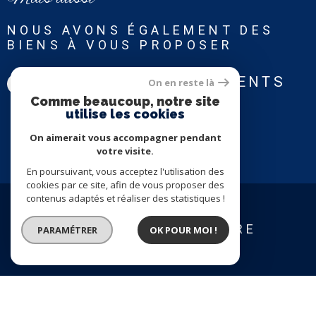
auxquels ce bien est exposé sont disponibles sur le site :
www.georisques.gouv.fr
NOUS AVONS ÉGALEMENT DES
BIENS À VOUS PROPOSER
DANS LES DÉPARTEMENTS
On en reste là
Comme beaucoup, notre site
Eure
utilise les cookies
Yvelines
On aimerait vous accompagner pendant
votre visite.
En poursuivant, vous acceptez l'utilisation des
cookies par ce site, afin de vous proposer des
contenus adaptés et réaliser des statistiques !
CONFIEZ-NOUS VOTRE
PARAMÉTRER
OK POUR MOI !
RECHERCHE
EN SAVOIR +