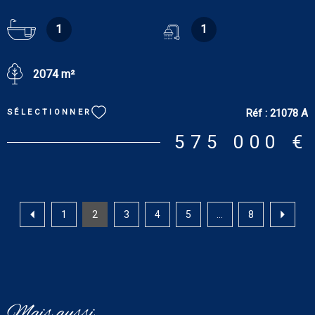
au rez-de-chaussée : entrée, bureau de 12.35 m², salon parqueté
de 28 m² avec cheminée, salon-salle à manger de 29 m² avec
1
1
belle verrière, cuisine aménagée et équipée de 7.88 m² avec
porte-fenêtre, wc. Au premier étage : palier desservant trois
2074 m²
chambres dont deux avec cheminée décorative (9.30 m², 12.58
m² et 13.62 m²), une salle de bains/wc avec double vasque. Au
deuxième étage : palier, trois chambres (8.90 m², 10.20 m² et 13
Réf :
21078 A
SÉLECTIONNER
m²), salle de douches/wc. Garage/buanderie de 20 m² environ.
Tout confort : chauffage au gaz de ville et double vitrage. La
575 000 €
maison à usage professionnel ou d'habitation comprend au rez-
de-chaussée : bureau ou salon de 16.20 m² avec accès terrasse,
coin cuisine et dégagement. À l’étage : deux pièces, une pièce
d’eau et wc avec lavabo. Grenier aménageable. Tout confort :
chauffage au gaz de ville et double vitrage. Dépendances avec
1
2
3
4
5
...
8
deux greniers comprenant : atelier, bureau, salle de jeux,
rangements et cellier. Cave, poulailler et serre. Terrain : 2.074 m².
DPE : D. GES : D. Estimation des coûts annuels d'énergie du
logement pour une utilisation standard : entre 3 063 € et 4 143 €
[prix moyens des énergies indexés sur les années 2021, 2022 et
Mais aussi
2023 (abonnements compris)]. Les informations sur les risques