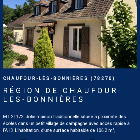
(abonnements compris). Terrain : 5.397 m² avec piscine de 11m
x 5.50m chauffée par pompe à chaleur, local pour motorisation
piscine et arrosage, espace barbecue avec cheminée. Tout
VOIR LE BIEN
confort : chauffage au gaz de ville (chaudière Viessmann),
ballons électriques, toiture récente pour la maison principale,
toiture remaniée pour la dépendance, portail automatique,
arrosage automatique et éclairage sur l’ensemble du parc, tout à
l’égout. Les informations sur les risques auxquels ce bien est
exposé sont disponibles sur le site : www.georisques.gouv.fr
CHAUFOUR-LÈS-BONNIÈRES (78270)
RÉGION DE CHAUFOUR-
LES-BONNIÈRES
MT 21172. Jolie maison traditionnelle située à proximité des
écoles dans un petit village de campagne avec accès rapide à
l’A13. L’habitation, d’une surface habitable de 106.2 m²,
comprend un sous-sol complet avec garage, atelier et