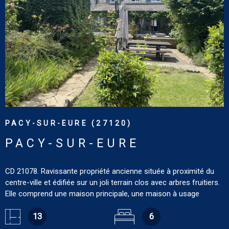
VOIR LE BIEN
PACY-SUR-EURE (27120)
PACY-SUR-EURE
CD 21078. Ravissante propriété ancienne située à proximité du
centre-ville et édifiée sur un joli terrain clos avec arbres fruitiers.
Elle comprend une maison principale, une maison à usage
professionnel ou d’habitation pour une surface habitable totale
de 223 m² environ ainsi que des dépendances. La maison
13
6
principale, d’une surface habitable d’environ 162 m², comprend