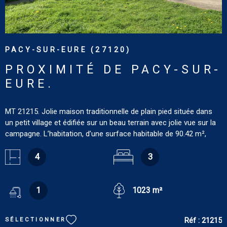
PACY-SUR-EURE (27120)
PROXIMITÉ DE PACY-SUR-
EURE.
MT 21215. Jolie maison traditionnelle de plain pied située dans
un petit village et édifiée sur un beau terrain avec jolie vue sur la
campagne. L’habitation, d’une surface habitable de 90.42 m²,
comprend : pièce de vie de 46.10 m² composée d’un salon-salle
à manger et d’une cuisine aménagée, trois chambres (12.88 m²,
4
3
9.95 m² et 9.82 m²), salle de douches de 6.76 m², wc, garage de
23.58 m². Terrain : 1 023 m² Tout confort : chauffage électrique.
DPE : C. GES : D. Estimation des coûts annuels d'énergie du
1
1023 m²
logement pour une utilisation standard : entre 1 330 € et 1 860 €
[prix moyens des énergies indexés sur les années 2021, 2022 et
Réf :
21215
SÉLECTIONNER
2023 (abonnement compris)]. Les informations sur les risques