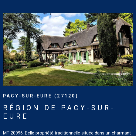
SURFACE
CONTACT
PLUS DE CRITÈRES
Pièces
RECHERCHER
PIÈCES
CRITÈRES SUPPLÉMENTAIRES
Piscine
Parking
Terrasse
VOIR LE BIEN
PACY-SUR-EURE (27120)
RÉGION DE PACY-SUR-
EURE
MT 20996. Belle propriété traditionnelle située dans un charmant