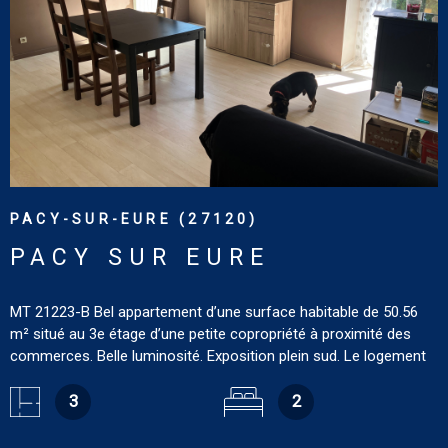
VOIR LE BIEN
PACY-SUR-EURE (27120)
PACY SUR EURE
MT 21223-B Bel appartement d’une surface habitable de 50.56
m² situé au 3e étage d’une petite copropriété à proximité des
commerces. Belle luminosité. Exposition plein sud. Le logement
comprend : salon-salle à manger de 26.08 m², cuisine aménagée
de 7.81 m², chambre de 10.88 m², chambre de 8.21 m², salle de
3
2
bains de 3.69 m², wc. Place de parking. Tout confort : chauffage
électrique. DPE : D. GES : B. Estimation des coûts annuels