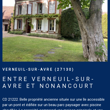
le tout. Tout confort : chauffage central au fioul. DPE : F. GES : F.
Estimation des coûts annuels d'énergie du logement pour une
utilisation standard : entre 2 210 € et 3 030 € [prix moyens des
énergies indexés au 1er janvier 2021 (abonnements compris).
Terrain de 1ha 00a 38ca avec écurie de 107 m² et quatre granges
VOIR LE BIEN
(299 m², 114 m², 96 m² et 77 m²) Les informations sur les
risques auxquels ce bien est exposé sont disponibles sur le site :
www.georisques.gouv.fr
VERNEUIL-SUR-AVRE (27130)
ENTRE VERNEUIL-SUR-
AVRE ET NONANCOURT
CD 21222. Belle propriété ancienne située sur une île accessible
par un pont et édifiée sur un beau parc paysager avec piscine