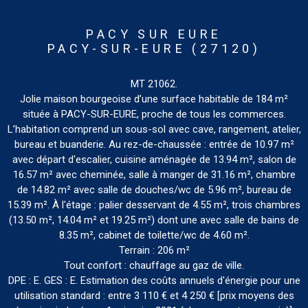
PACY SUR EURE
PACY-SUR-EURE (27120)
MT 21062.
Jolie maison bourgeoise d’une surface habitable de 184 m²
située à PACY-SUR-EURE, proche de tous les commerces.
L’habitation comprend un sous-sol avec cave, rangement, atelier,
bureau et buanderie. Au rez-de-chaussée : entrée de 10.97 m²
avec départ d'escalier, cuisine aménagée de 13.94 m², salon de
16.57 m² avec cheminée, salle à manger de 31.16 m², chambre
de 14.82 m² avec salle de douches/wc de 5.96 m², bureau de
15.39 m². À l'étage : palier desservant de 4.55 m², trois chambres
(13.50 m², 14.04 m² et 19.25 m²) dont une avec salle de bains de
8.35 m², cabinet de toilette/wc de 4.60 m².
Terrain : 206 m²
Tout confort : chauffage au gaz de ville.
DPE : E. GES : E. Estimation des coûts annuels d'énergie pour une
utilisation standard : entre 3 110 € et 4 250 € [prix moyens des