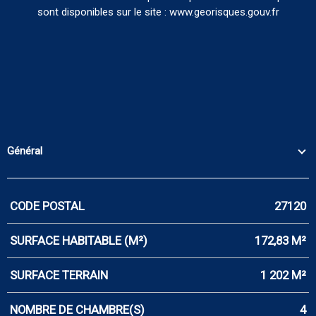
sont disponibles sur le site : www.georisques.gouv.fr
Général
CODE POSTAL
27120
Caractérisque
Valeurs
SURFACE HABITABLE (M²)
172,83 M²
SURFACE TERRAIN
1 202 M²
NOMBRE DE CHAMBRE(S)
4