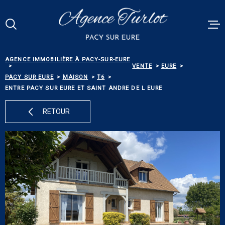
Aller
Aller
Aller
Aller
à
à
au
au
:
la
menu
contenu
Votre
recherche
principal
RECHERCHE
AGENCE IMMOBILIÈRE À PACY-SUR-EURE
VENTES
VENTE
EURE
PACY SUR EURE
MAISON
T6
RÉFÉRENCE
ENTRE PACY SUR EURE ET SAINT ANDRE DE L EURE
PACY MEN
RETOUR
ESTIMATI
TYPE
DE
TYPE DE BIEN
BIEN
BIENS VE
VILLE
ALERTE E-
Budget
BUDGET
NOS SERV