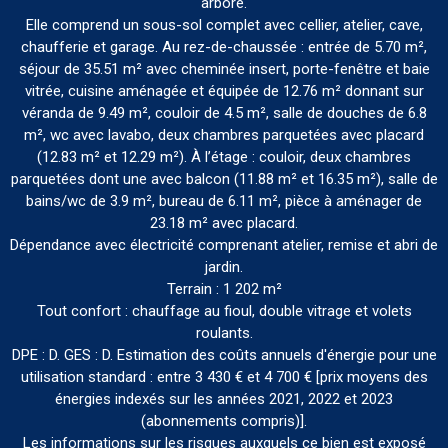
arboré.
Elle comprend un sous-sol complet avec cellier, atelier, cave,
chaufferie et garage. Au rez-de-chaussée : entrée de 5.70 m²,
séjour de 35.51 m² avec cheminée insert, porte-fenêtre et baie
vitrée, cuisine aménagée et équipée de 12.76 m² donnant sur
véranda de 9.49 m², couloir de 4.5 m², salle de douches de 6.8
m², wc avec lavabo, deux chambres parquetées avec placard
(12.83 m² et 12.29 m²). À l’étage : couloir, deux chambres
parquetées dont une avec balcon (11.88 m² et 16.35 m²), salle de
bains/wc de 3.9 m², bureau de 6.11 m², pièce à aménager de
23.18 m² avec placard.
Dépendance avec électricité comprenant atelier, remise et abri de
jardin.
Terrain : 1 202 m²
Tout confort : chauffage au fioul, double vitrage et volets
roulants.
DPE : D. GES : D. Estimation des coûts annuels d'énergie pour une
utilisation standard : entre 3 430 € et 4 700 € [prix moyens des
énergies indexés sur les années 2021, 2022 et 2023
(abonnements compris)].
Les informations sur les risques auxquels ce bien est exposé