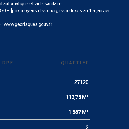
il automatique et vide sanitaire.
 870 € [prix moyens des énergies indexés au 1er janvier
e : www.georisques.gouv.fr
DPE
QUARTIER
27120
112,75 M²
1 687 M²
2