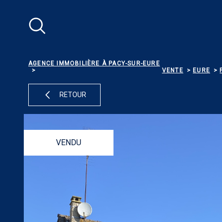
Aller
Aller
Aller
Aller
à
à
au
au
:
la
menu
contenu
recherche
principal
AGENCE IMMOBILIÈRE À PACY-SUR-EURE
VENTE
EURE
RETOUR
VENDU