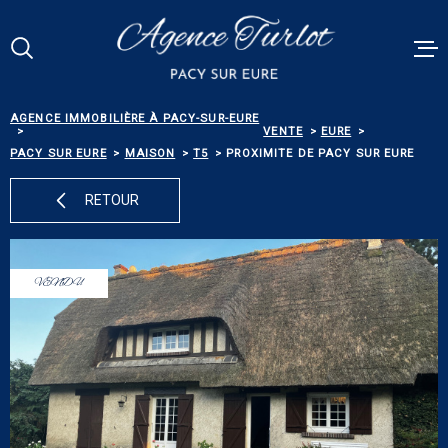
Aller
Aller
Aller
Aller
à
à
au
au
:
la
menu
contenu
Votre
recherche
principal
RECHERCHE
AGENCE IMMOBILIÈRE À PACY-SUR-EURE
VENTES
VENTE
EURE
PACY SUR EURE
MAISON
T5
PROXIMITE DE PACY SUR EURE
RÉFÉRENCE
PACY MEN
RETOUR
ESTIMATI
TYPE
DE
TYPE DE BIEN
BIEN
VENDU
BIENS VE
VILLE
ALERTE E-
Budget
BUDGET
NOS SERV