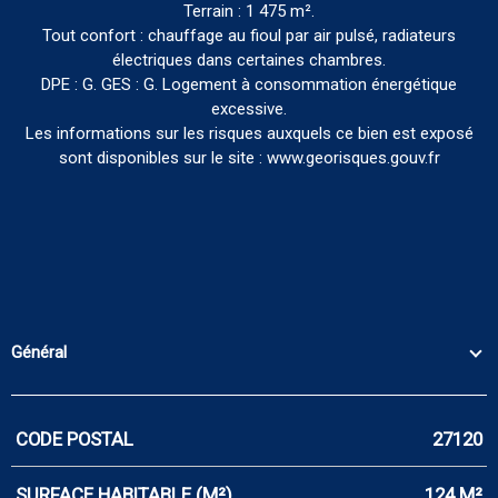
Terrain : 1 475 m².
Tout confort : chauffage au fioul par air pulsé, radiateurs
électriques dans certaines chambres.
DPE : G. GES : G. Logement à consommation énergétique
excessive.
Les informations sur les risques auxquels ce bien est exposé
sont disponibles sur le site : www.georisques.gouv.fr
Général
CODE POSTAL
27120
Caractérisque
Valeurs
SURFACE HABITABLE (M²)
124 M²