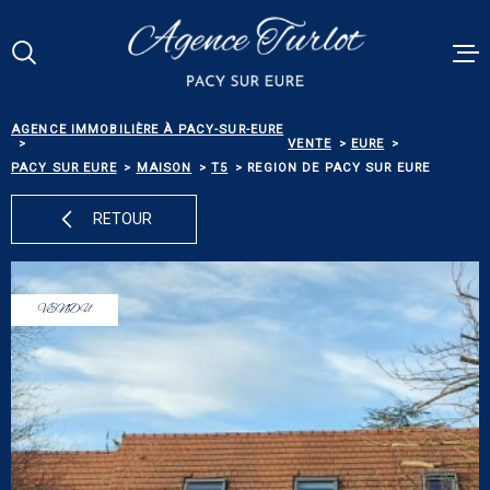
Aller
Aller
Aller
Aller
à
à
au
au
:
la
menu
contenu
Votre
recherche
principal
RECHERCHE
AGENCE IMMOBILIÈRE À PACY-SUR-EURE
VENTES
VENTE
EURE
PACY SUR EURE
MAISON
T5
REGION DE PACY SUR EURE
RÉFÉRENCE
PACY MEN
RETOUR
ESTIMATI
TYPE
DE
TYPE DE BIEN
BIEN
VENDU
BIENS VE
VILLE
ALERTE E-
Budget
BUDGET
NOS SERV