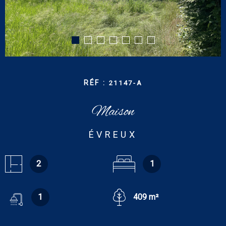
CONTACT
RECHERCHER
RÉF :
21147-A
Maison
ÉVREUX
2
1
1
409 m²