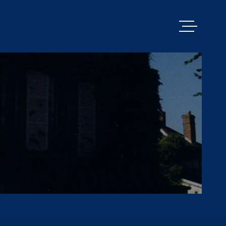
VENTES
PACY MENILL
ESTIMATION
BIENS VENDU
ALERTE E-MA
NOS SERVICE
CONTACT