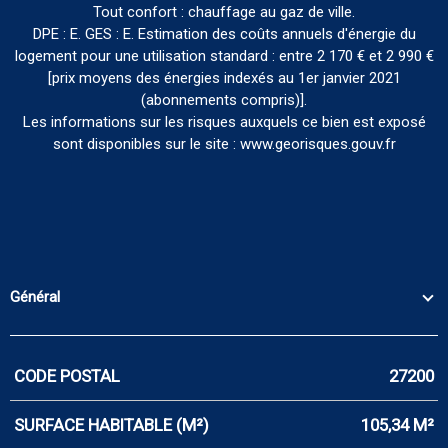
Tout confort : chauffage au gaz de ville.
DPE : E. GES : E. Estimation des coûts annuels d'énergie du
logement pour une utilisation standard : entre 2 170 € et 2 990 €
[prix moyens des énergies indexés au 1er janvier 2021
(abonnements compris)].
Les informations sur les risques auxquels ce bien est exposé
sont disponibles sur le site : www.georisques.gouv.fr
Général
CODE POSTAL
27200
Caractérisque
Valeurs
SURFACE HABITABLE (M²)
105,34 M²