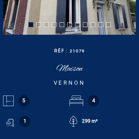
CONTACT
RECHERCHER
RÉF :
21079
Maison
VERNON
5
4
1
299 m²