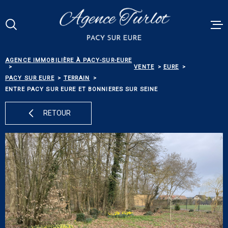
Aller
Aller
Aller
Aller
à
à
au
au
:
la
menu
contenu
Votre
recherche
principal
RECHERCHE
AGENCE IMMOBILIÈRE À PACY-SUR-EURE
VENTES
VENTE
EURE
PACY SUR EURE
TERRAIN
RÉFÉRENCE
ENTRE PACY SUR EURE ET BONNIERES SUR SEINE
PACY MEN
RETOUR
ESTIMATI
TYPE
DE
TYPE DE BIEN
BIEN
BIENS VE
VILLE
ALERTE E-
Budget
BUDGET
NOS SERV