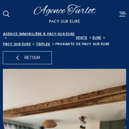
Aller
Aller
Aller
Aller
à
à
au
au
:
la
menu
contenu
Votre
recherche
principal
RECHERCHE
AGENCE IMMOBILIÈRE À PACY-SUR-EURE
VENTES
VENTE
EURE
PACY SUR EURE
TRIPLEX
PROXIMITE DE PACY SUR EURE
RÉFÉRENCE
PACY MEN
RETOUR
ESTIMATI
TYPE
DE
TYPE DE BIEN
BIEN
BIENS VE
VILLE
ALERTE E-
Budget
BUDGET
NOS SERV