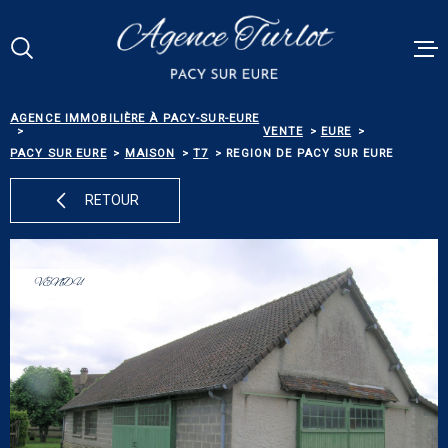
Aller
Aller
Aller
Aller
à
à
au
au
:
la
menu
contenu
Votre
recherche
principal
RECHERCHE
AGENCE IMMOBILIÈRE À PACY-SUR-EURE
VENTES
VENTE
EURE
PACY SUR EURE
MAISON
T7
REGION DE PACY SUR EURE
RÉFÉRENCE
PACY MEN
RETOUR
ESTIMATI
TYPE
DE
TYPE DE BIEN
BIEN
VENDU
BIENS VE
VILLE
ALERTE E-
Budget
BUDGET
NOS SERV