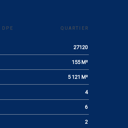
DPE
QUARTIER
27120
155 M²
5 121 M²
4
6
2