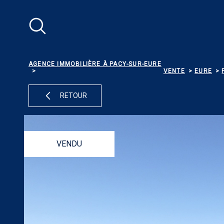
Aller
Aller
Aller
Aller
à
à
au
au
:
la
menu
contenu
recherche
principal
AGENCE IMMOBILIÈRE À PACY-SUR-EURE
VENTE
EURE
RETOUR
VENDU