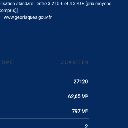
sation standard : entre 3 210 € et 4 370 € [prix moyens
ompris)].
e : www.georisques.gouv.fr
DPE
QUARTIER
27120
62,65 M²
797 M²
2