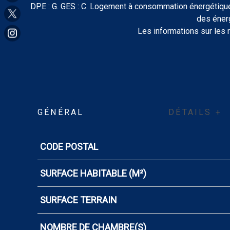
DPE : G. GES : C. Logement à consommation énergétique 
des éner
Les informations sur les 
GÉNÉRAL
DÉTAILS +
CODE POSTAL
Caractérisque
Valeurs
SURFACE HABITABLE (M²)
SURFACE TERRAIN
NOMBRE DE CHAMBRE(S)