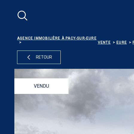
Aller
Aller
Aller
Aller
à
à
au
au
:
la
menu
contenu
recherche
principal
AGENCE IMMOBILIÈRE À PACY-SUR-EURE
VENTE
EURE
RETOUR
VENDU