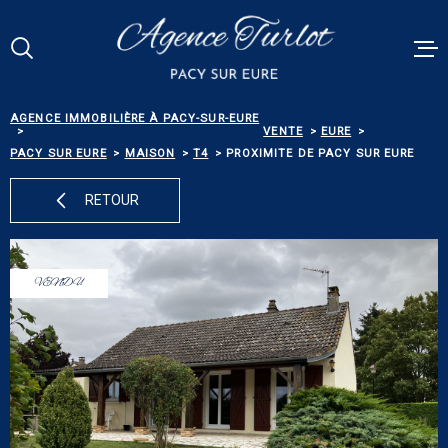
Aller
Aller
Aller
Aller
à
à
au
au
:
la
menu
contenu
Votre
recherche
principal
RECHERCHE
AGENCE IMMOBILIÈRE À PACY-SUR-EURE
VENTES
VENTE
EURE
PACY SUR EURE
MAISON
T4
PROXIMITE DE PACY SUR EURE
RÉFÉRENCE
PACY MEN
RETOUR
ESTIMATI
TYPE
DE
TYPE DE BIEN
BIEN
VENDU
BIENS VE
VILLE
ALERTE E-
Budget
BUDGET
NOS SERV