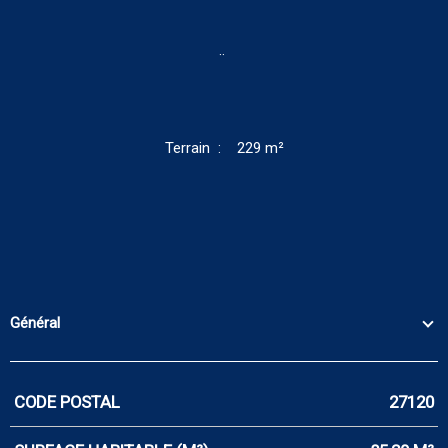
¨
Terrain : 229 m²
Général
CODE POSTAL
27120
Caractérisque
Valeurs