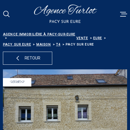
Aller
Aller
Aller
Aller
à
à
au
au
:
la
menu
contenu
Votre
recherche
principal
RECHERCHE
AGENCE IMMOBILIÈRE À PACY-SUR-EURE
VENTES
VENTE
EURE
PACY SUR EURE
MAISON
T4
PACY SUR EURE
RÉFÉRENCE
PACY MEN
RETOUR
ESTIMATI
TYPE
DE
TYPE DE BIEN
BIEN
VENDU
BIENS VE
VILLE
ALERTE E-
Budget
BUDGET
NOS SERV