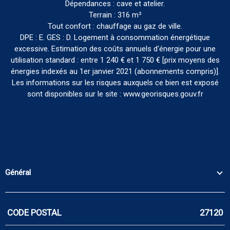
Dépendances : cave et atelier.
Terrain : 316 m²
Tout confort : chauffage au gaz de ville.
DPE : E. GES : D. Logement à consommation énergétique
excessive. Estimation des coûts annuels d'énergie pour une
utilisation standard : entre 1 240 € et 1 750 € [prix moyens des
énergies indexés au 1er janvier 2021 (abonnements compris)].
Les informations sur les risques auxquels ce bien est exposé
sont disponibles sur le site : www.georisques.gouv.fr
Général
CODE POSTAL
27120
Caractérisque
Valeurs