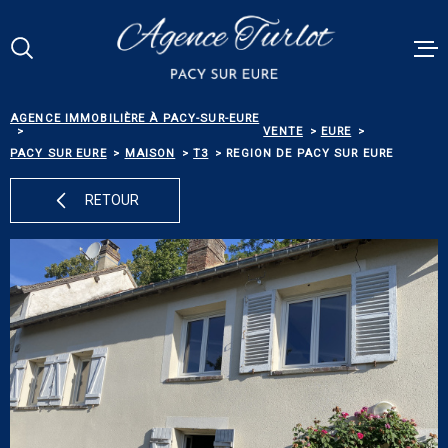
Aller
Aller
Aller
Aller
à
à
au
au
:
la
menu
contenu
Votre
recherche
principal
RECHERCHE
AGENCE IMMOBILIÈRE À PACY-SUR-EURE
VENTES
VENTE
EURE
PACY SUR EURE
MAISON
T3
REGION DE PACY SUR EURE
RÉFÉRENCE
PACY MEN
RETOUR
ESTIMATI
TYPE
DE
TYPE DE BIEN
BIEN
BIENS VE
VILLE
ALERTE E-
Budget
BUDGET
NOS SERV