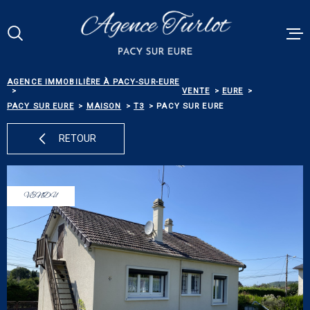
Aller
Aller
Aller
Aller
à
à
au
au
:
la
menu
contenu
Votre
recherche
principal
RECHERCHE
AGENCE IMMOBILIÈRE À PACY-SUR-EURE
VENTES
VENTE
EURE
PACY SUR EURE
MAISON
T3
PACY SUR EURE
RÉFÉRENCE
PACY MEN
RETOUR
ESTIMATI
TYPE
DE
TYPE DE BIEN
BIEN
VENDU
BIENS VE
VILLE
ALERTE E-
Budget
BUDGET
NOS SERV