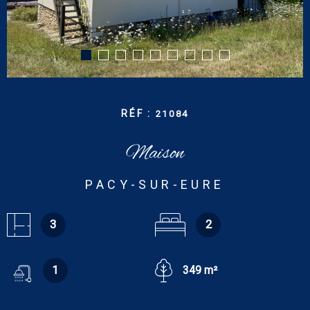
CONTACT
RECHERCHER
RÉF :
21084
Maison
PACY-SUR-EURE
3
2
1
349 m²