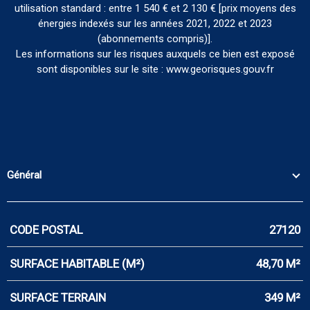
utilisation standard : entre 1 540 € et 2 130 € [prix moyens des
énergies indexés sur les années 2021, 2022 et 2023
(abonnements compris)].
Les informations sur les risques auxquels ce bien est exposé
sont disponibles sur le site : www.georisques.gouv.fr
Général
CODE POSTAL
27120
Caractérisque
Valeurs
SURFACE HABITABLE (M²)
48,70 M²
SURFACE TERRAIN
349 M²