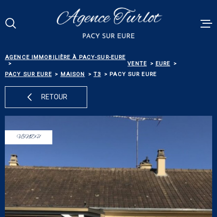
Aller
Aller
Aller
Aller
à
à
au
au
:
la
menu
contenu
Votre
recherche
principal
RECHERCHE
AGENCE IMMOBILIÈRE À PACY-SUR-EURE
VENTES
VENTE
EURE
PACY SUR EURE
MAISON
T3
PACY SUR EURE
RÉFÉRENCE
PACY MEN
RETOUR
ESTIMATI
TYPE
DE
TYPE DE BIEN
BIEN
VENDU
BIENS VE
VILLE
ALERTE E-
Budget
BUDGET
NOS SERV