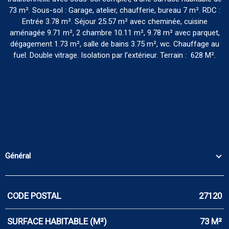
73 m². Sous-sol : Garage, atelier, chaufferie, bureau 7 m². RDC :
Entrée 3.78 m². Séjour 25.57 m² avec cheminée, cuisine
aménagée 9.71 m², 2 chambre 10.11 m², 9.78 m² avec parquet,
dégagement 1.73 m², salle de bains 3.75 m², wc. Chauffage au
fuel. Double vitrage. Isolation par l’extérieur. Terrain : 628 M².
Général
CODE POSTAL
27120
Caractérisque
Valeurs
SURFACE HABITABLE (M²)
73 M²