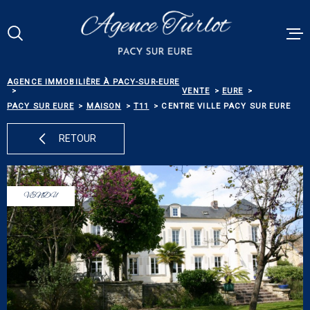
Aller
Aller
Aller
Aller
à
à
au
au
:
la
menu
contenu
Votre
recherche
principal
RECHERCHE
AGENCE IMMOBILIÈRE À PACY-SUR-EURE
VENTES
VENTE
EURE
PACY SUR EURE
MAISON
T11
CENTRE VILLE PACY SUR EURE
RÉFÉRENCE
PACY MEN
RETOUR
ESTIMATI
TYPE
DE
TYPE DE BIEN
BIEN
VENDU
BIENS VE
VILLE
ALERTE E-
Budget
BUDGET
NOS SERV